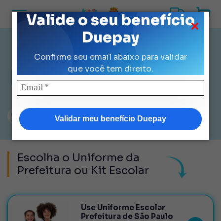
Valide o seu benefício
Duepay
Confirme seu email abaixo para validar
Loja Oficial Duepay -
auxílio
que você tem direito.
uniforme e material escolar
da
Prefeitura de São Paulo
São mais de
67.897
alunos atendidos
Validar meu benefício Duepay
Escolha o Uniforme da
Prefeitura ou Kit Escolar
Use Uniforme Escolar
Prefeitura de São Paulo