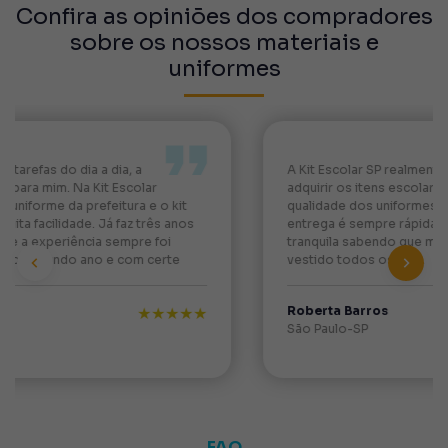
Confira as opiniões dos compradores
sobre os nossos materiais e
uniformes
A Kit Escolar SP realmente mudou a forma de
adquirir os itens escolares da prefeitura. A
qualidade dos uniformes escolares é impecável, e a
entrega é sempre rápida e eficiente. Como mãe, fico
tranquila sabendo que meu filho está confortável e bem
vestido todos os dias.
Roberta Barros
★★★★★
Previous
Next
São Paulo-SP
FAQ